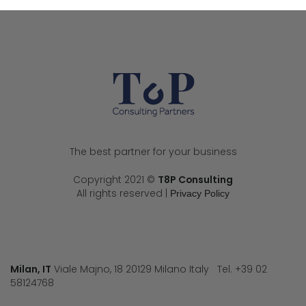
The best partner for your business
Copyright 2021 ©
T8P Consulting
All rights reserved |
Privacy Policy
Milan, IT
Viale Majno, 18 20129 Milano Italy Tel. +39 02
58124768